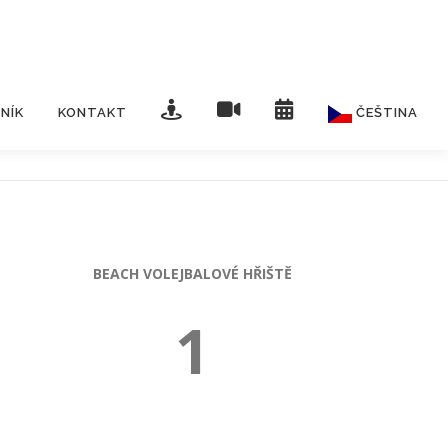
NÍK
KONTAKT
ČEŠTINA‎
Čeština‎
English
Deutsch
BEACH VOLEJBALOVÉ HŘIŠTĚ
1