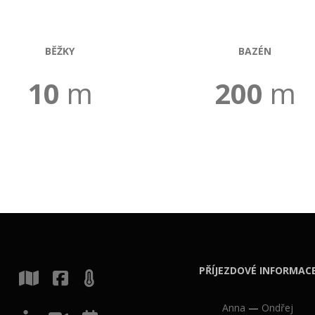
BĚŽKY
BAZÉN
10
m
200
m
PŘÍJEZDOVÉ INFORMAC
Anna
—
Ondřej