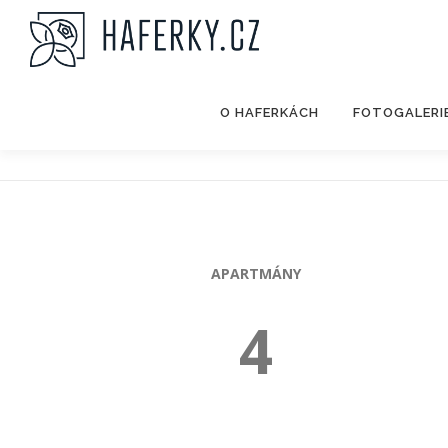
Přeskočit
na
obsah
O HAFERKÁCH
FOTOGALERI
APARTMÁNY
4