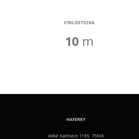
CYKLOSTEZKA
10
m
HAFERKY
Velké Karlovice 1199, 75606